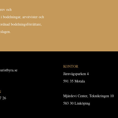
brev och
 bodelningar, arvstvister och
örordnad bodelningsförrättare,
slagen.
KONTOR
uristbyra.se
Järnvägsparken 4
591 35 Motala
N
Mjärdevi Center, Teknikringen 10
7 26
583 30 Linköping