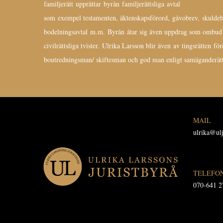
familjerätt upprättar byrån familjerättsliga avtal
som exempel testamenten, äktenskapsförord, gåvobrev, skulde
bodelningsavtal m.m. Byrån åtar sig även uppdrag som ombud i
civilrättsliga tvister. Ulrika Larsson blir även av tingsrätten f
boutredningsman/ skiftesman och god man enligt samäganderätt
MAIL
ulrika@ulj
TELEFO
070-641 2