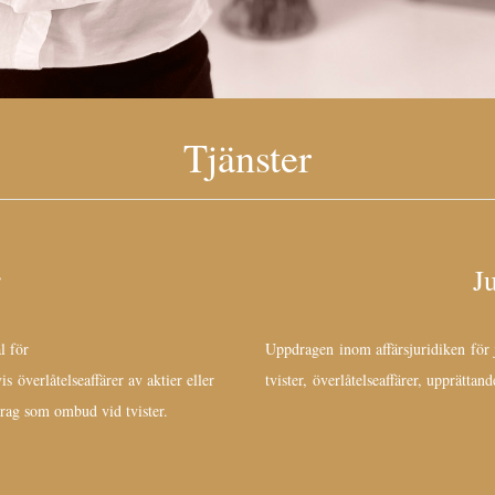
Tjänster
r
J
l för
Uppdragen inom affärsjuridiken för
s överlåtelseaffärer av aktier eller
tvister, överlåtelseaffärer, upprätta
drag som ombud vid tvister.